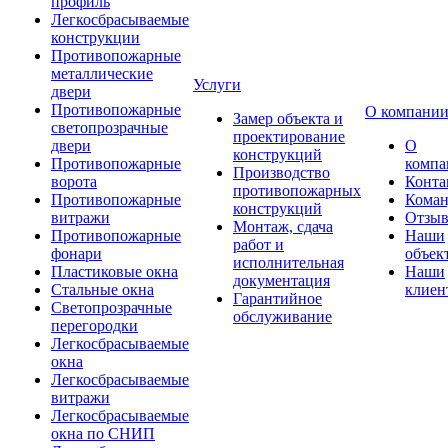
профиль
Легкосбрасываемые
конструкции
Противопожарные
металлические
Услуги
двери
Противопожарные
О компани
Замер объекта и
светопрозрачные
проектирование
двери
О
конструкций
Противопожарные
компа
Производство
ворота
Конта
противопожарных
Противопожарные
Коман
конструкций
витражи
Отзы
Монтаж, сдача
Противопожарные
Наши
работ и
фонари
объек
исполнительная
Пластиковые окна
Наши
документация
Стальные окна
клиен
Гарантийное
Светопрозрачные
обслуживание
перегородки
Легкосбрасываемые
окна
Легкосбрасываемые
витражи
Легкосбрасываемые
окна по СНИП