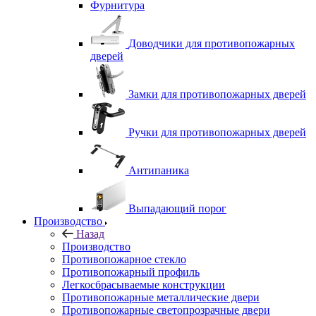
Фурнитура
Доводчики для противопожарных
дверей
Замки для противопожарных дверей
Ручки для противопожарных дверей
Антипаника
Выпадающий порог
Производство
Назад
Производство
Противопожарное стекло
Противопожарный профиль
Легкосбрасываемые конструкции
Противопожарные металлические двери
Противопожарные светопрозрачные двери