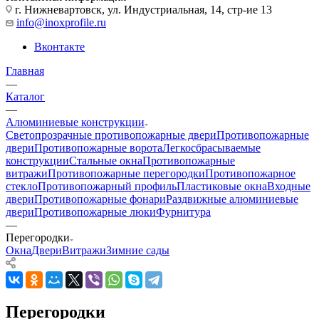
г. Нижневартовск, ул. Индустриальная, 14, стр-ие 13
info@inoxprofile.ru
Вконтакте
Главная
—
Каталог
—
Алюминиевые конструкции
Светопрозрачные противопожарные двери
Противопожарные
двери
Противопожарные ворота
Легкосбрасываемые
конструкции
Стальные окна
Противопожарные
витражи
Противопожарные перегородки
Противопожарное
стекло
Противопожарный профиль
Пластиковые окна
Входные
двери
Противопожарные фонари
Раздвижные алюминиевые
двери
Противопожарные люки
Фурнитура
—
Перегородки
Окна
Двери
Витражи
Зимние сады
Перегородки