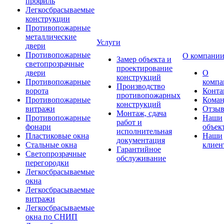
профиль
Легкосбрасываемые
конструкции
Противопожарные
металлические
Услуги
двери
Противопожарные
О компани
Замер объекта и
светопрозрачные
проектирование
двери
О
конструкций
Противопожарные
компа
Производство
ворота
Конта
противопожарных
Противопожарные
Коман
конструкций
витражи
Отзы
Монтаж, сдача
Противопожарные
Наши
работ и
фонари
объек
исполнительная
Пластиковые окна
Наши
документация
Стальные окна
клиен
Гарантийное
Светопрозрачные
обслуживание
перегородки
Легкосбрасываемые
окна
Легкосбрасываемые
витражи
Легкосбрасываемые
окна по СНИП