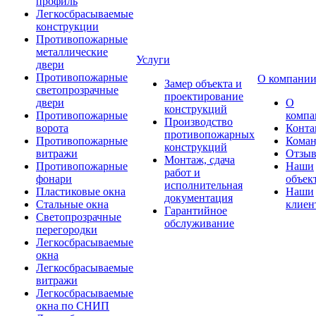
профиль
Легкосбрасываемые
конструкции
Противопожарные
металлические
Услуги
двери
Противопожарные
О компани
Замер объекта и
светопрозрачные
проектирование
двери
О
конструкций
Противопожарные
компа
Производство
ворота
Конта
противопожарных
Противопожарные
Коман
конструкций
витражи
Отзы
Монтаж, сдача
Противопожарные
Наши
работ и
фонари
объек
исполнительная
Пластиковые окна
Наши
документация
Стальные окна
клиен
Гарантийное
Светопрозрачные
обслуживание
перегородки
Легкосбрасываемые
окна
Легкосбрасываемые
витражи
Легкосбрасываемые
окна по СНИП