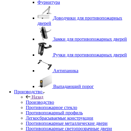
Фурнитура
Доводчики для противопожарных
дверей
Замки для противопожарных дверей
Ручки для противопожарных дверей
Антипаника
Выпадающий порог
Производство
Назад
Производство
Противопожарное стекло
Противопожарный профиль
Легкосбрасываемые конструкции
Противопожарные металлические двери
Противопожарные светопрозрачные двери