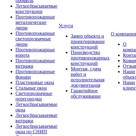
профиль
Легкосбрасываемые
конструкции
Противопожарные
металлические
Услуги
двери
Противопожарные
О компани
Замер объекта и
светопрозрачные
проектирование
двери
О
конструкций
Противопожарные
компа
Производство
ворота
Конта
противопожарных
Противопожарные
Коман
конструкций
витражи
Отзы
Монтаж, сдача
Противопожарные
Наши
работ и
фонари
объек
исполнительная
Пластиковые окна
Наши
документация
Стальные окна
клиен
Гарантийное
Светопрозрачные
обслуживание
перегородки
Легкосбрасываемые
окна
Легкосбрасываемые
витражи
Легкосбрасываемые
окна по СНИП