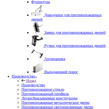
Фурнитура
Доводчики для противопожарных
дверей
Замки для противопожарных дверей
Ручки для противопожарных дверей
Антипаника
Выпадающий порог
Производство
Назад
Производство
Противопожарное стекло
Противопожарный профиль
Легкосбрасываемые конструкции
Противопожарные металлические двери
Противопожарные светопрозрачные двери