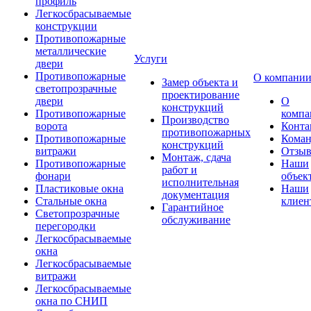
профиль
Легкосбрасываемые
конструкции
Противопожарные
металлические
Услуги
двери
Противопожарные
О компани
Замер объекта и
светопрозрачные
проектирование
двери
О
конструкций
Противопожарные
компа
Производство
ворота
Конта
противопожарных
Противопожарные
Коман
конструкций
витражи
Отзы
Монтаж, сдача
Противопожарные
Наши
работ и
фонари
объек
исполнительная
Пластиковые окна
Наши
документация
Стальные окна
клиен
Гарантийное
Светопрозрачные
обслуживание
перегородки
Легкосбрасываемые
окна
Легкосбрасываемые
витражи
Легкосбрасываемые
окна по СНИП