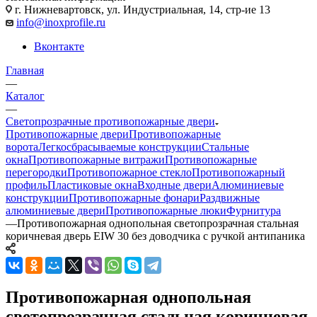
г. Нижневартовск, ул. Индустриальная, 14, стр-ие 13
info@inoxprofile.ru
Вконтакте
Главная
—
Каталог
—
Светопрозрачные противопожарные двери
Противопожарные двери
Противопожарные
ворота
Легкосбрасываемые конструкции
Стальные
окна
Противопожарные витражи
Противопожарные
перегородки
Противопожарное стекло
Противопожарный
профиль
Пластиковые окна
Входные двери
Алюминиевые
конструкции
Противопожарные фонари
Раздвижные
алюминиевые двери
Противопожарные люки
Фурнитура
—
Противопожарная однопольная светопрозрачная стальная
коричневая дверь EIW 30 без доводчика с ручкой антипаника
Противопожарная однопольная
светопрозрачная стальная коричневая