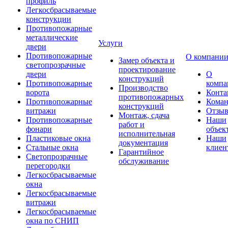
профиль
Легкосбрасываемые
конструкции
Противопожарные
металлические
Услуги
двери
Противопожарные
О компани
Замер объекта и
светопрозрачные
проектирование
двери
О
конструкций
Противопожарные
компа
Производство
ворота
Конта
противопожарных
Противопожарные
Коман
конструкций
витражи
Отзы
Монтаж, сдача
Противопожарные
Наши
работ и
фонари
объек
исполнительная
Пластиковые окна
Наши
документация
Стальные окна
клиен
Гарантийное
Светопрозрачные
обслуживание
перегородки
Легкосбрасываемые
окна
Легкосбрасываемые
витражи
Легкосбрасываемые
окна по СНИП