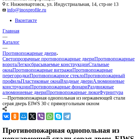
г. Нижневартовск, ул. Индустриальная, 14, стр-ие 13
info@inoxprofile.ru
Вконтакте
Главная
—
Каталог
—
Противопожарные двери
Светопрозрачные противопожарные двери
Противопожарные
ворота
Легкосбрасываемые конструкции
Стальные
окна
Противопожарные витражи
Противопожарные
перегородки
Противопожарное стекло
Противопожарный
профиль
Пластиковые окна
Входные двери
Алюминиевые
конструкции
Противопожарные фонари
Раздвижные
алюминиевые двери
Противопожарные люки
Фурнитура
—
Противопожарная однопольная из нержавеющей стали
серая дверь EIWS 30 с прямоугольным окном
Противопожарная однопольная из
нержавеющей стали серая дверь EIWS