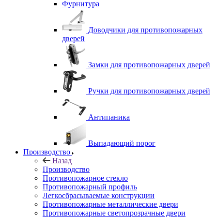
Фурнитура
Доводчики для противопожарных
дверей
Замки для противопожарных дверей
Ручки для противопожарных дверей
Антипаника
Выпадающий порог
Производство
Назад
Производство
Противопожарное стекло
Противопожарный профиль
Легкосбрасываемые конструкции
Противопожарные металлические двери
Противопожарные светопрозрачные двери