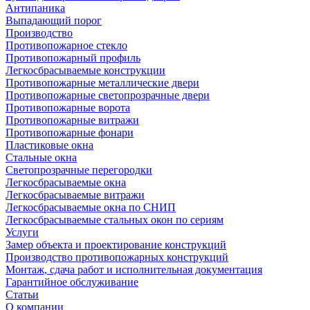
Антипаника
Выпадающий порог
Производство
Противопожарное стекло
Противопожарный профиль
Легкосбрасываемые конструкции
Противопожарные металлические двери
Противопожарные светопрозрачные двери
Противопожарные ворота
Противопожарные витражи
Противопожарные фонари
Пластиковые окна
Стальные окна
Светопрозрачные перегородки
Легкосбрасываемые окна
Легкосбрасываемые витражи
Легкосбрасываемые окна по СНИП
Легкосбрасываемые стальных окон по сериям
Услуги
Замер объекта и проектирование конструкций
Производство противопожарных конструкций
Монтаж, сдача работ и исполнительная документация
Гарантийное обслуживание
Статьи
О компании