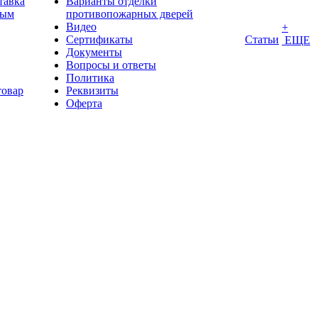
тавка
Варианты отделки
ным
противопожарных дверей
Видео
+
Сертификаты
Статьи
ЕЩЕ
Документы
Вопросы и ответы
Политика
товар
Реквизиты
Оферта