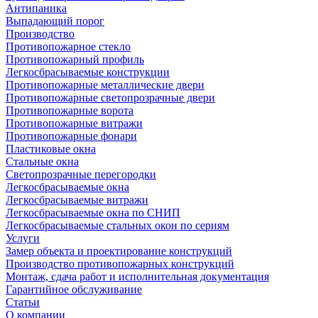
Антипаника
Выпадающий порог
Производство
Противопожарное стекло
Противопожарный профиль
Легкосбрасываемые конструкции
Противопожарные металлические двери
Противопожарные светопрозрачные двери
Противопожарные ворота
Противопожарные витражи
Противопожарные фонари
Пластиковые окна
Стальные окна
Светопрозрачные перегородки
Легкосбрасываемые окна
Легкосбрасываемые витражи
Легкосбрасываемые окна по СНИП
Легкосбрасываемые стальных окон по сериям
Услуги
Замер объекта и проектирование конструкций
Производство противопожарных конструкций
Монтаж, сдача работ и исполнительная документация
Гарантийное обслуживание
Статьи
О компании