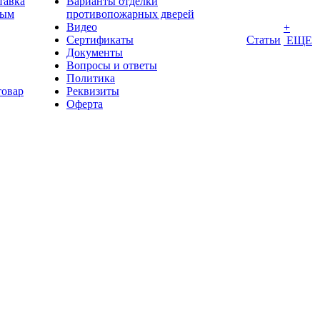
тавка
Варианты отделки
ным
противопожарных дверей
Видео
+
Сертификаты
Статьи
ЕЩЕ
Документы
Вопросы и ответы
Политика
товар
Реквизиты
Оферта