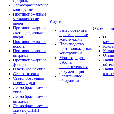
профиль
Легкосбрасываемые
конструкции
Противопожарные
металлические
Услуги
двери
Противопожарные
О компани
Замер объекта и
светопрозрачные
проектирование
двери
О
конструкций
Противопожарные
компа
Производство
ворота
Конта
противопожарных
Противопожарные
Коман
конструкций
витражи
Отзы
Монтаж, сдача
Противопожарные
Наши
работ и
фонари
объек
исполнительная
Пластиковые окна
Наши
документация
Стальные окна
клиен
Гарантийное
Светопрозрачные
обслуживание
перегородки
Легкосбрасываемые
окна
Легкосбрасываемые
витражи
Легкосбрасываемые
окна по СНИП