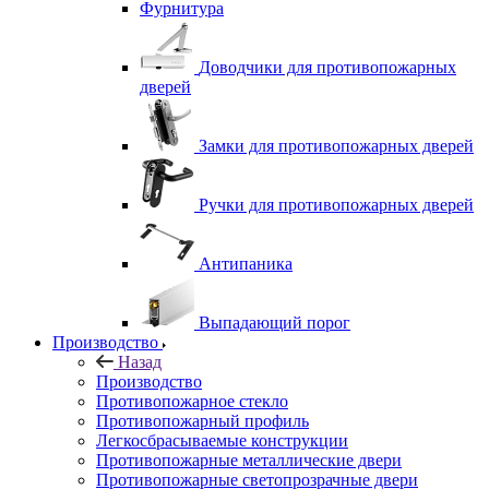
Фурнитура
Доводчики для противопожарных
дверей
Замки для противопожарных дверей
Ручки для противопожарных дверей
Антипаника
Выпадающий порог
Производство
Назад
Производство
Противопожарное стекло
Противопожарный профиль
Легкосбрасываемые конструкции
Противопожарные металлические двери
Противопожарные светопрозрачные двери