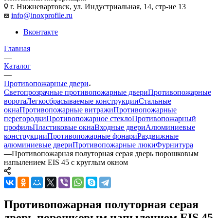
г. Нижневартовск, ул. Индустриальная, 14, стр-ие 13
info@inoxprofile.ru
Вконтакте
Главная
—
Каталог
—
Противопожарные двери
Светопрозрачные противопожарные двери
Противопожарные
ворота
Легкосбрасываемые конструкции
Стальные
окна
Противопожарные витражи
Противопожарные
перегородки
Противопожарное стекло
Противопожарный
профиль
Пластиковые окна
Входные двери
Алюминиевые
конструкции
Противопожарные фонари
Раздвижные
алюминиевые двери
Противопожарные люки
Фурнитура
—
Противопожарная полуторная серая дверь порошковым
напылением EIS 45 с круглым окном
Противопожарная полуторная серая
дверь порошковым напылением EIS 45