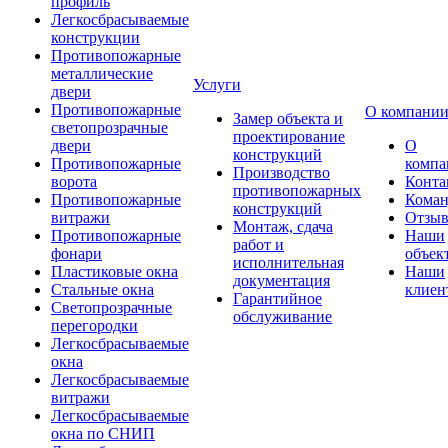
профиль
Легкосбрасываемые
конструкции
Противопожарные
металлические
Услуги
двери
Противопожарные
О компани
Замер объекта и
светопрозрачные
проектирование
двери
О
конструкций
Противопожарные
компа
Производство
ворота
Конта
противопожарных
Противопожарные
Коман
конструкций
витражи
Отзы
Монтаж, сдача
Противопожарные
Наши
работ и
фонари
объек
исполнительная
Пластиковые окна
Наши
документация
Стальные окна
клиен
Гарантийное
Светопрозрачные
обслуживание
перегородки
Легкосбрасываемые
окна
Легкосбрасываемые
витражи
Легкосбрасываемые
окна по СНИП