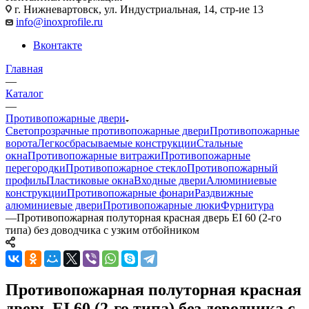
г. Нижневартовск, ул. Индустриальная, 14, стр-ие 13
info@inoxprofile.ru
Вконтакте
Главная
—
Каталог
—
Противопожарные двери
Светопрозрачные противопожарные двери
Противопожарные
ворота
Легкосбрасываемые конструкции
Стальные
окна
Противопожарные витражи
Противопожарные
перегородки
Противопожарное стекло
Противопожарный
профиль
Пластиковые окна
Входные двери
Алюминиевые
конструкции
Противопожарные фонари
Раздвижные
алюминиевые двери
Противопожарные люки
Фурнитура
—
Противопожарная полуторная красная дверь EI 60 (2-го
типа) без доводчика с узким отбойником
Противопожарная полуторная красная
дверь EI 60 (2-го типа) без доводчика с