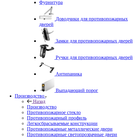
Фурнитура
Доводчики для противопожарных
дверей
Замки для противопожарных дверей
Ручки для противопожарных дверей
Антипаника
Выпадающий порог
Производство
Назад
Производство
Противопожарное стекло
Противопожарный профиль
Легкосбрасываемые конструкции
Противопожарные металлические двери
Противопожарные светопрозрачные двери