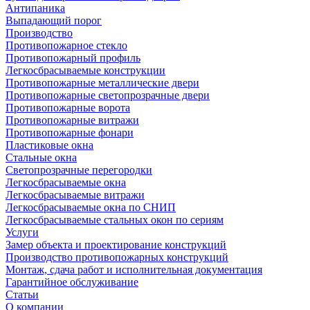
Антипаника
Выпадающий порог
Производство
Противопожарное стекло
Противопожарный профиль
Легкосбрасываемые конструкции
Противопожарные металлические двери
Противопожарные светопрозрачные двери
Противопожарные ворота
Противопожарные витражи
Противопожарные фонари
Пластиковые окна
Стальные окна
Светопрозрачные перегородки
Легкосбрасываемые окна
Легкосбрасываемые витражи
Легкосбрасываемые окна по СНИП
Легкосбрасываемые стальных окон по сериям
Услуги
Замер объекта и проектирование конструкций
Производство противопожарных конструкций
Монтаж, сдача работ и исполнительная документация
Гарантийное обслуживание
Статьи
О компании