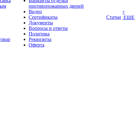
тавка
Варианты отделки
ным
противопожарных дверей
Видео
+
Сертификаты
Статьи
ЕЩЕ
Документы
Вопросы и ответы
Политика
товар
Реквизиты
Оферта