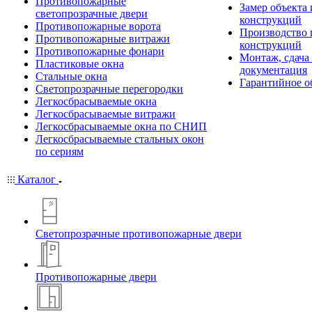
Противопожарные
Замер объекта
светопрозрачные двери
конструкций
Противопожарные ворота
Производство
Противопожарные витражи
конструкций
Противопожарные фонари
Монтаж, сдача
Пластиковые окна
документация
Стальные окна
Гарантийное о
Светопрозрачные перегородки
Легкосбрасываемые окна
Легкосбрасываемые витражи
Легкосбрасываемые окна по СНИП
Легкосбрасываемые стальных окон
по сериям
Каталог
Светопрозрачные противопожарные двери
Противопожарные двери