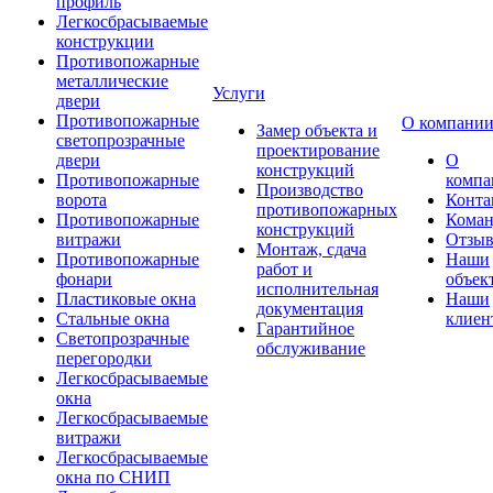
профиль
Легкосбрасываемые
конструкции
Противопожарные
металлические
Услуги
двери
Противопожарные
О компани
Замер объекта и
светопрозрачные
проектирование
двери
О
конструкций
Противопожарные
компа
Производство
ворота
Конта
противопожарных
Противопожарные
Коман
конструкций
витражи
Отзы
Монтаж, сдача
Противопожарные
Наши
работ и
фонари
объек
исполнительная
Пластиковые окна
Наши
документация
Стальные окна
клиен
Гарантийное
Светопрозрачные
обслуживание
перегородки
Легкосбрасываемые
окна
Легкосбрасываемые
витражи
Легкосбрасываемые
окна по СНИП