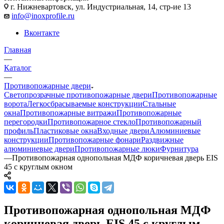
г. Нижневартовск, ул. Индустриальная, 14, стр-ие 13
info@inoxprofile.ru
Вконтакте
Главная
—
Каталог
—
Противопожарные двери
Светопрозрачные противопожарные двери
Противопожарные
ворота
Легкосбрасываемые конструкции
Стальные
окна
Противопожарные витражи
Противопожарные
перегородки
Противопожарное стекло
Противопожарный
профиль
Пластиковые окна
Входные двери
Алюминиевые
конструкции
Противопожарные фонари
Раздвижные
алюминиевые двери
Противопожарные люки
Фурнитура
—
Противопожарная однопольная МДФ коричневая дверь EIS
45 с круглым окном
Противопожарная однопольная МДФ
коричневая дверь EIS 45 с круглым