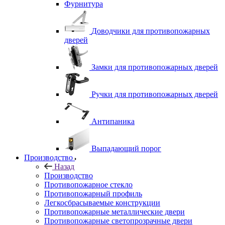
Фурнитура
Доводчики для противопожарных
дверей
Замки для противопожарных дверей
Ручки для противопожарных дверей
Антипаника
Выпадающий порог
Производство
Назад
Производство
Противопожарное стекло
Противопожарный профиль
Легкосбрасываемые конструкции
Противопожарные металлические двери
Противопожарные светопрозрачные двери