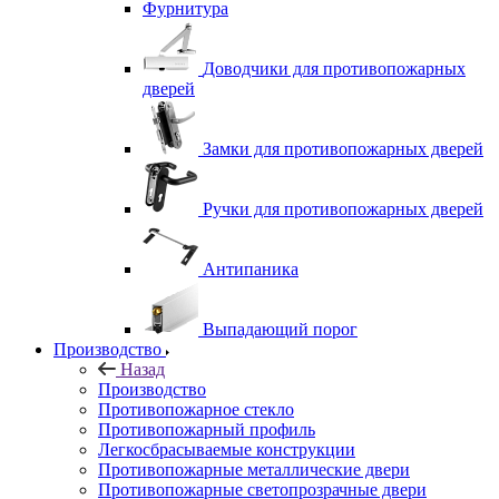
Фурнитура
Доводчики для противопожарных
дверей
Замки для противопожарных дверей
Ручки для противопожарных дверей
Антипаника
Выпадающий порог
Производство
Назад
Производство
Противопожарное стекло
Противопожарный профиль
Легкосбрасываемые конструкции
Противопожарные металлические двери
Противопожарные светопрозрачные двери