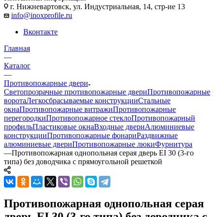
г. Нижневартовск, ул. Индустриальная, 14, стр-ие 13
info@inoxprofile.ru
Вконтакте
Главная
—
Каталог
—
Противопожарные двери
Светопрозрачные противопожарные двери
Противопожарные
ворота
Легкосбрасываемые конструкции
Стальные
окна
Противопожарные витражи
Противопожарные
перегородки
Противопожарное стекло
Противопожарный
профиль
Пластиковые окна
Входные двери
Алюминиевые
конструкции
Противопожарные фонари
Раздвижные
алюминиевые двери
Противопожарные люки
Фурнитура
—
Противопожарная однопольная серая дверь EI 30 (3-го
типа) без доводчика с прямоугольной решеткой
Противопожарная однопольная серая
дверь EI 30 (3-го типа) без доводчика с