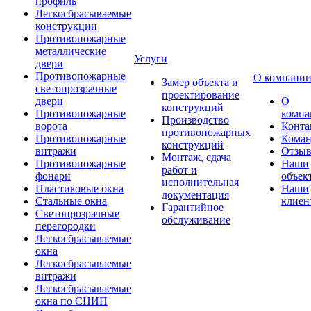
профиль
Легкосбрасываемые
конструкции
Противопожарные
металлические
Услуги
двери
Противопожарные
О компани
Замер объекта и
светопрозрачные
проектирование
двери
О
конструкций
Противопожарные
компа
Производство
ворота
Конта
противопожарных
Противопожарные
Коман
конструкций
витражи
Отзы
Монтаж, сдача
Противопожарные
Наши
работ и
фонари
объек
исполнительная
Пластиковые окна
Наши
документация
Стальные окна
клиен
Гарантийное
Светопрозрачные
обслуживание
перегородки
Легкосбрасываемые
окна
Легкосбрасываемые
витражи
Легкосбрасываемые
окна по СНИП