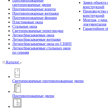
Противопожарные
Замер объекта
светопрозрачные двери
конструкций
Противопожарные ворота
Производство
Противопожарные витражи
конструкций
Противопожарные фонари
Монтаж, сдача
Пластиковые окна
документация
Стальные окна
Гарантийное о
Светопрозрачные перегородки
Легкосбрасываемые окна
Легкосбрасываемые витражи
Легкосбрасываемые окна по СНИП
Легкосбрасываемые стальных окон
по сериям
Каталог
Светопрозрачные противопожарные двери
Противопожарные двери