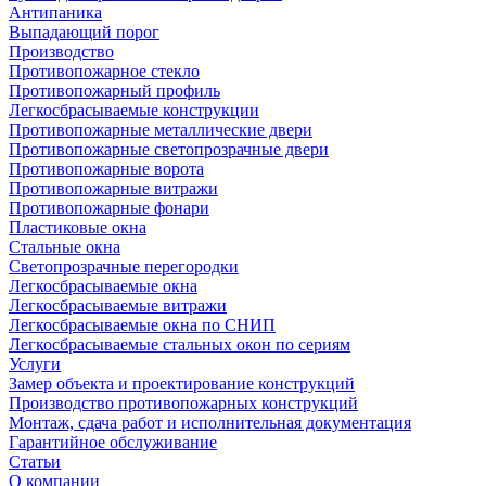
Антипаника
Выпадающий порог
Производство
Противопожарное стекло
Противопожарный профиль
Легкосбрасываемые конструкции
Противопожарные металлические двери
Противопожарные светопрозрачные двери
Противопожарные ворота
Противопожарные витражи
Противопожарные фонари
Пластиковые окна
Стальные окна
Светопрозрачные перегородки
Легкосбрасываемые окна
Легкосбрасываемые витражи
Легкосбрасываемые окна по СНИП
Легкосбрасываемые стальных окон по сериям
Услуги
Замер объекта и проектирование конструкций
Производство противопожарных конструкций
Монтаж, сдача работ и исполнительная документация
Гарантийное обслуживание
Статьи
О компании