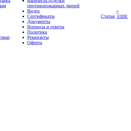
тавка
Варианты отделки
ным
противопожарных дверей
Видео
+
Сертификаты
Статьи
ЕЩЕ
Документы
Вопросы и ответы
Политика
товар
Реквизиты
Оферта