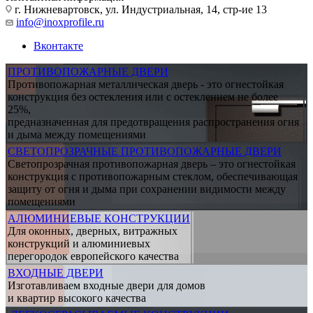
г. Нижневартовск, ул. Индустриальная, 14, стр-ие 13
info@inoxprofile.ru
Вконтакте
ПРОТИВОПОЖАРНЫЕ ДВЕРИ
Противопожарная металлическая дверь - это огнестойкая
конструкция без остекления или с остеклением не более
25%,
предназначенная для предотвращения распространения огня
и дыма между помещениями
СВЕТОПРОЗРАЧНЫЕ ПРОТИВОПОЖАРНЫЕ ДВЕРИ
Светопрозрачная противопожарная дверь – это огнестойкая
конструкция с противопожарным стеклом, обеспечивающая
защиту от огня и дыма при сохранении видимости между
помещениями
АЛЮМИНИЕВЫЕ КОНСТРУКЦИИ
Для оконных, дверных, витражных
конструкций и алюминиевых
перегородок европейского качества
ВХОДНЫЕ ДВЕРИ
Изготавливаем входные двери для домов
и квартир высокого качества