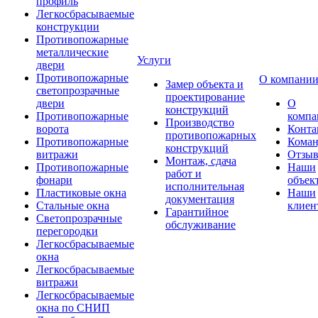
профиль
Легкосбрасываемые
конструкции
Противопожарные
металлические
Услуги
двери
Противопожарные
О компани
Замер объекта и
светопрозрачные
проектирование
двери
О
конструкций
Противопожарные
компа
Производство
ворота
Конта
противопожарных
Противопожарные
Коман
конструкций
витражи
Отзы
Монтаж, сдача
Противопожарные
Наши
работ и
фонари
объек
исполнительная
Пластиковые окна
Наши
документация
Стальные окна
клиен
Гарантийное
Светопрозрачные
обслуживание
перегородки
Легкосбрасываемые
окна
Легкосбрасываемые
витражи
Легкосбрасываемые
окна по СНИП